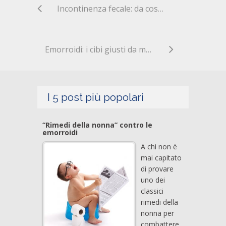
Incontinenza fecale: da cosa può essere causata?
Emorroidi: i cibi giusti da mettere sulla tavola
I 5 post più popolari
“Rimedi della nonna” contro le
emorroidi
A chi non è
mai capitato
di provare
uno dei
classici
rimedi della
nonna per
combattere