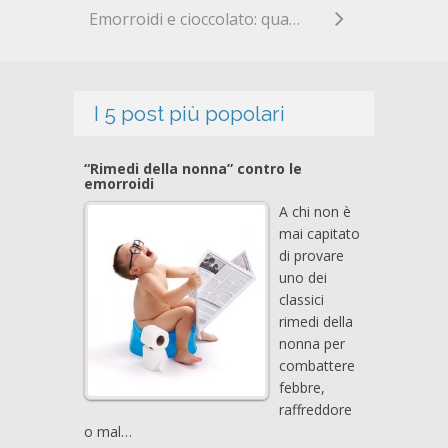
Emorroidi e cioccolato: quando è meglio non cadere in tentazione
I 5 post più popolari
“Rimedi della nonna” contro le
emorroidi
A chi non è
mai capitato
di provare
uno dei
classici
rimedi della
nonna per
combattere
febbre,
raffreddore
o mal…