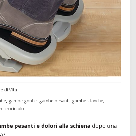
le di Vita
mbe
,
gambe gonfie
,
gambe pesanti
,
gambe stanche
,
microcircolo
mbe pesanti e dolori alla schiena
dopo una
ia?