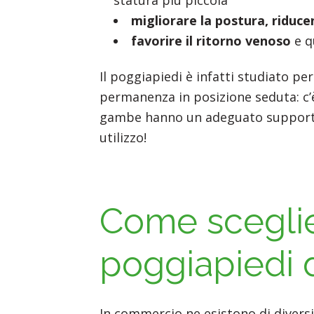
migliorare la postura, riducen
favorire il ritorno venoso
e q
Il poggiapiedi è infatti studiato per 
permanenza in posizione seduta: c’è
gambe hanno un adeguato supporto 
utilizzo!
Come sceglier
poggiapiedi d
In commercio ne esistono di diversi 