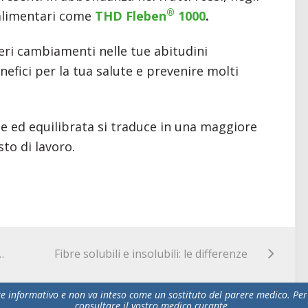
®
 alimentari come
THD Fleben
1000
.
eri cambiamenti nelle tue abitudini
efici per la tua salute e prevenire molti
e ed equilibrata si traduce in una maggiore
to di lavoro.
osa mettere in valigia
Fibre solubili e insolubili: le differenze
 informativo e non va inteso come un sostituto del parere medico. Per 
consultare il vostro medico curante.