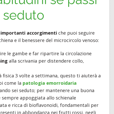
 seduto
i
importanti accorgimenti
che puoi seguire
chiena e il benessere del microcircolo venoso:
re le gambe e far ripartire la circolazione
hing
alla scrivania per distendere collo,
à fisica 3 volte a settimana, questo ti aiuterà a
rbi come la
patologia emorroidaria
 quando sei seduto; per mantenere una buona
e sempre appoggiata allo schienale
ata e ricca di bioflavonoidi, fondamentali per
resenti in abbondanza nei frutti rossi, negli