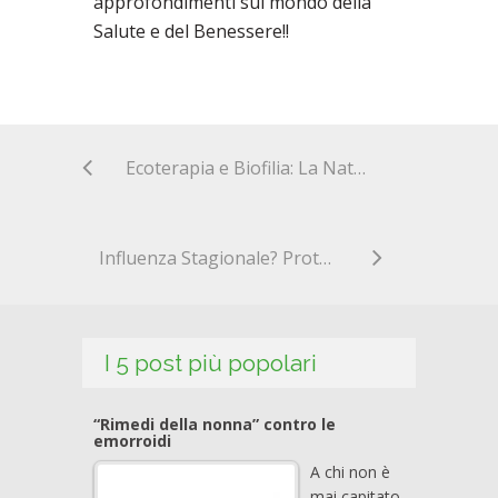
approfondimenti sul mondo della
Salute e del Benessere!!
Ecoterapia e Biofilia: La Natura come Fonte di Benessere
Influenza Stagionale? Proteggi l’Intestino e rafforza le tue Difese Naturali!
I 5 post più popolari
“Rimedi della nonna” contro le
emorroidi
A chi non è
mai capitato