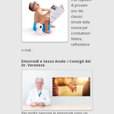
di provare
uno dei
classici
rimedi della
nonna per
combattere
febbre,
raffreddore
o mal…
Emorroidi e Sesso Anale: i Consigli del
Dr. Veronese
Per molte persone le emorroidi sono un