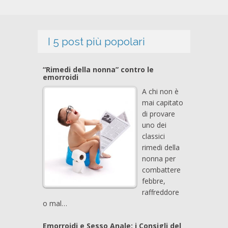
I 5 post più popolari
“Rimedi della nonna” contro le
emorroidi
A chi non è
mai capitato
di provare
uno dei
classici
rimedi della
nonna per
combattere
febbre,
raffreddore
o mal…
Emorroidi e Sesso Anale: i Consigli del