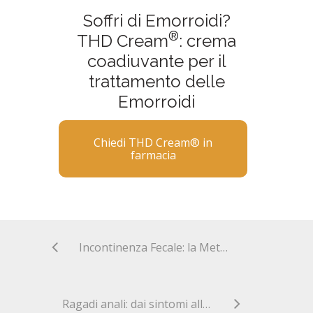
Soffri di Emorroidi?
®
THD Cream
: crema
coadiuvante per il
trattamento delle
Emorroidi
Chiedi THD Cream® in
farmacia
Incontinenza Fecale: la Metodica THD GateKeeper descritta dal prof. Ratto a Uno Mattina
Ragadi anali: dai sintomi alla cura