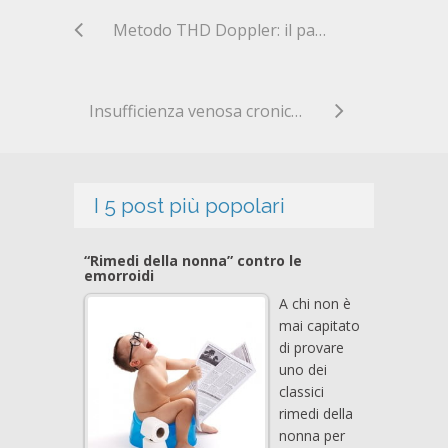
Metodo THD Doppler: il parere del Dott. Cannici
Insufficienza venosa cronica ed emorroidi
I 5 post più popolari
“Rimedi della nonna” contro le
emorroidi
A chi non è
mai capitato
di provare
uno dei
classici
rimedi della
nonna per