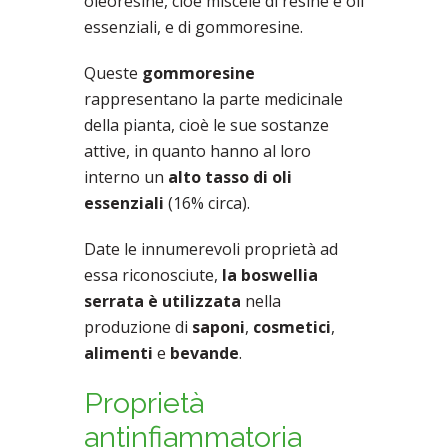
oleoresine, cioè miscele di resine e oli
essenziali, e di gommoresine.
Queste
gommoresine
rappresentano la parte medicinale
della pianta, cioè le sue sostanze
attive, in quanto hanno al loro
interno un
alto tasso di oli
essenziali
(16% circa).
Date le innumerevoli proprietà ad
essa riconosciute,
la boswellia
serrata è
utilizzata
nella
produzione di
saponi
,
cosmetici
,
alimenti
e
bevande
.
Proprietà
antinfiammatoria