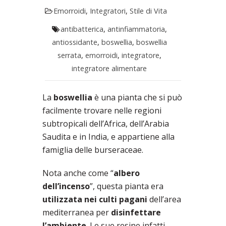
Emorroidi
,
Integratori
,
Stile di Vita
antibatterica
,
antinfiammatoria
,
antiossidante
,
boswellia
,
boswellia
serrata
,
emorroidi
,
integratore
,
integratore alimentare
La
boswellia
è una pianta che si può
facilmente trovare nelle regioni
subtropicali dell’Africa, dell’Arabia
Saudita e in India, e appartiene alla
famiglia delle burseraceae.
Nota anche come “
albero
dell’incenso
”, questa pianta era
utilizzata nei culti pagani
dell’area
mediterranea per
disinfettare
l’ambiente
. Le sue resine infatti