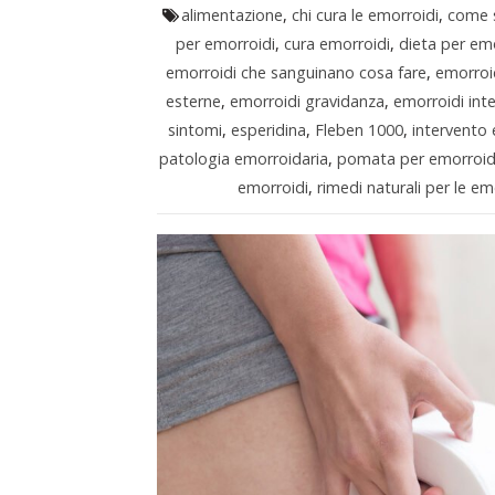
alimentazione
,
chi cura le emorroidi
,
come s
per emorroidi
,
cura emorroidi
,
dieta per em
emorroidi che sanguinano cosa fare
,
emorroi
esterne
,
emorroidi gravidanza
,
emorroidi int
sintomi
,
esperidina
,
Fleben 1000
,
intervento
patologia emorroidaria
,
pomata per emorroid
emorroidi
,
rimedi naturali per le em