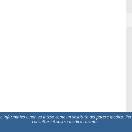
 informativo e non va inteso come un sostituto del parere medico. Per 
consultare il vostro medico curante.