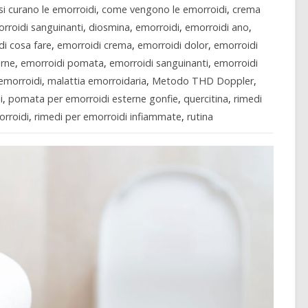
i curano le emorroidi
,
come vengono le emorroidi
,
crema
orroidi sanguinanti
,
diosmina
,
emorroidi
,
emorroidi ano
,
di cosa fare
,
emorroidi crema
,
emorroidi dolor
,
emorroidi
erne
,
emorroidi pomata
,
emorroidi sanguinanti
,
emorroidi
 emorroidi
,
malattia emorroidaria
,
Metodo THD Doppler
,
i
,
pomata per emorroidi esterne gonfie
,
quercitina
,
rimedi
orroidi
,
rimedi per emorroidi infiammate
,
rutina