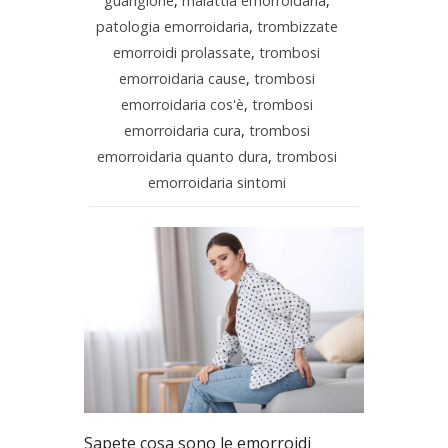
guarigione
,
malattia emorroidaria
,
patologia emorroidaria
,
trombizzate
emorroidi prolassate
,
trombosi
emorroidaria cause
,
trombosi
emorroidaria cos'è
,
trombosi
emorroidaria cura
,
trombosi
emorroidaria quanto dura
,
trombosi
emorroidaria sintomi
Sapete cosa sono le emorroidi