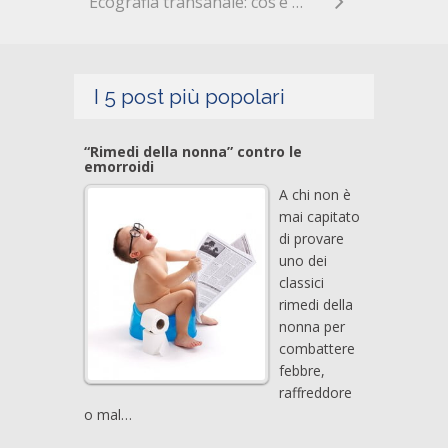
Ecografia transanale: cos’è e a cosa serve
I 5 post più popolari
“Rimedi della nonna” contro le
emorroidi
A chi non è
mai capitato
di provare
uno dei
classici
rimedi della
nonna per
combattere
febbre,
raffreddore
o mal…