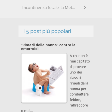
Incontinenza fecale: la Metodica THD GateKeeper e la riabilitazione del pavimento pelvico.
I 5 post più popolari
“Rimedi della nonna” contro le
emorroidi
A chi non è
mai capitato
di provare
uno dei
classici
rimedi della
nonna per
combattere
febbre,
raffreddore
o mal…