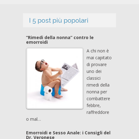
I 5 post più popolari
“Rimedi della nonna” contro le
emorroidi
A chi non è
mai capitato
di provare
uno dei
classici
rimedi della
nonna per
combattere
febbre,
raffreddore
o mal…
Emorroidi e Sesso Anale: i Consigli del
Dr. Veronese