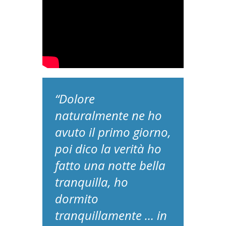
“Dolore
naturalmente ne ho
avuto il primo giorno,
poi dico la verità ho
fatto una notte bella
tranquilla, ho
dormito
tranquillamente … in