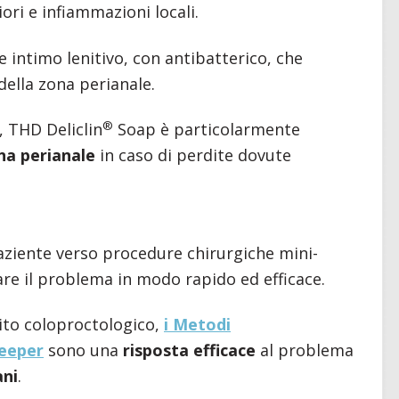
ori e infiammazioni locali.
 intimo lenitivo, con antibatterico, che
della zona perianale.
®
, THD Deliclin
Soap è particolarmente
na perianale
in caso di perdite dovute
paziente verso procedure chirurgiche mini-
re il problema in modo rapido ed efficace.
bito coloproctologico,
i Metodi
eeper
sono una
risposta efficace
al problema
ani
.