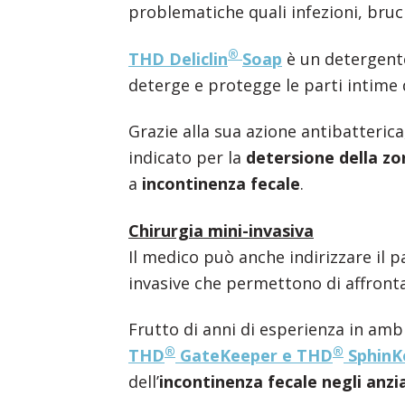
problematiche quali infezioni, bruci
®
THD Deliclin
Soap
è un detergente
deterge e protegge le parti intime 
Grazie alla sua azione antibatterica
indicato per la
detersione della zo
a
incontinenza fecale
.
Chirurgia mini-invasiva
Il medico può anche indirizzare il 
invasive che permettono di affronta
Frutto di anni di esperienza in am
®
®
THD
GateKeeper e THD
SphinK
dell’
incontinenza fecale negli anzi