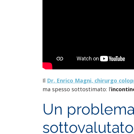
Il
Dr. Enrico Magni, chirurgo colo
ma spesso sottostimato: l’
incontin
Un problema
sottovalutato