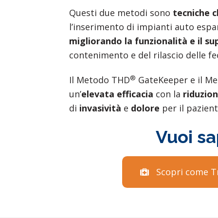
Questi due metodi sono
tecniche c
l’inserimento di impianti auto espan
migliorando la funzionalità e il su
contenimento e del rilascio delle f
®
Il Metodo THD
GateKeeper e il M
un’
elevata efficacia
con la
riduzio
di
invasività
e
dolore
per il pazient
Vuoi sa
Scopri come Tr