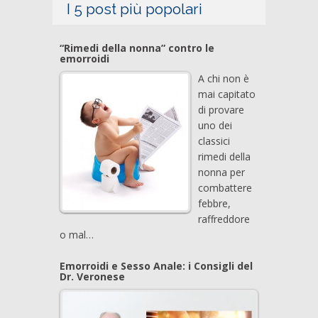
I 5 post più popolari
“Rimedi della nonna” contro le
emorroidi
A chi non è
mai capitato
di provare
uno dei
classici
rimedi della
nonna per
combattere
febbre,
raffreddore
o mal…
Emorroidi e Sesso Anale: i Consigli del
Dr. Veronese