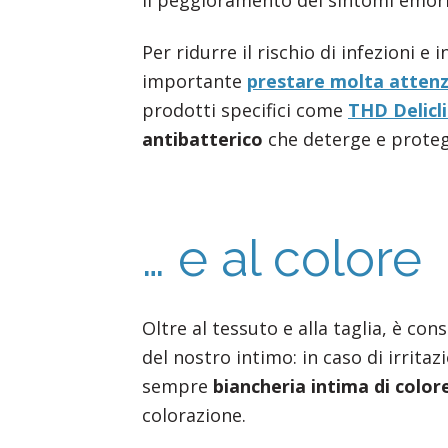
il peggioramento dei sintomi emorr
Per ridurre il rischio di infezioni e
importante
prestare molta attenzi
prodotti specifici come
THD Delicl
antibatterico
che deterge e protegg
… e al colore
Oltre al tessuto e alla taglia, è con
del nostro intimo: in caso di irritazi
sempre
biancheria intima di color
colorazione.