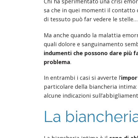
Chi ha sperimentato una crisi emo
sa che in quei momenti il contatto 
di tessuto può far vedere le stelle…
Ma anche quando la malattia emorroi
quali dolore e sanguinamento semb
indumenti che possono dare più fas
problema
.
In entrambi i casi si avverte l’
import
particolare della biancheria intima
alcune indicazioni sull’abbigliament
La biancheria
La biancheria intima è il
capo di a