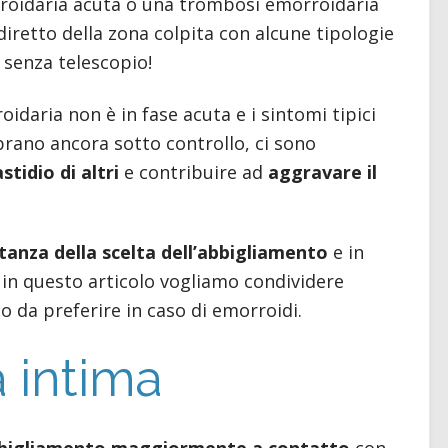
rroidaria acuta o una trombosi emorroidaria
diretto della zona colpita con alcune tipologie
 senza telescopio!
daria non è in fase acuta e i sintomi tipici
rano ancora sotto controllo, ci sono
tidio di altri
e contribuire ad
aggravare il
anza della scelta dell’abbigliamento
e in
: in questo articolo vogliamo condividere
o da preferire in caso di emorroidi.
 intima
bbigliamento maggiormente a contatto
con