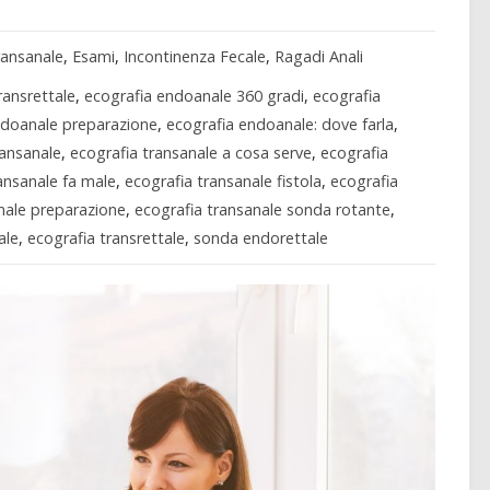
ransanale
,
Esami
,
Incontinenza Fecale
,
Ragadi Anali
ransrettale
,
ecografia endoanale 360 gradi
,
ecografia
ndoanale preparazione
,
ecografia endoanale: dove farla
,
ransanale
,
ecografia transanale a cosa serve
,
ecografia
ansanale fa male
,
ecografia transanale fistola
,
ecografia
nale preparazione
,
ecografia transanale sonda rotante
,
ale
,
ecografia transrettale
,
sonda endorettale