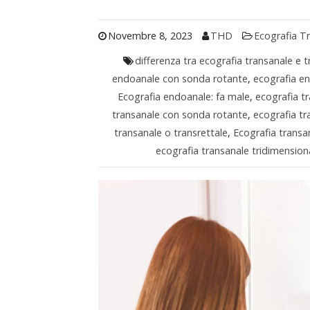
Novembre 8, 2023
THD
Ecografia T
differenza tra ecografia transanale e t
endoanale con sonda rotante
,
ecografia e
Ecografia endoanale: fa male
,
ecografia t
transanale con sonda rotante
,
ecografia tr
transanale o transrettale
,
Ecografia transa
ecografia transanale tridimension