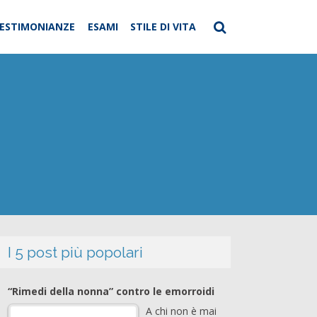
ESTIMONIANZE
ESAMI
STILE DI VITA
I 5 post più popolari
“Rimedi della nonna” contro le emorroidi
A chi non è mai