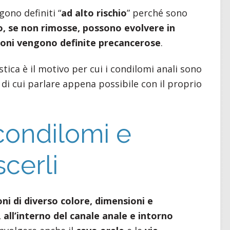
ono definiti “
ad alto rischio
” perché sono
o, se non rimosse, possono evolvere in
sioni vengono definite precancerose
.
tica è il motivo per cui i condilomi anali sono
di cui parlare appena possibile con il proprio
condilomi e
cerli
oni di diverso colore, dimensioni e
, all’interno del canale anale e intorno