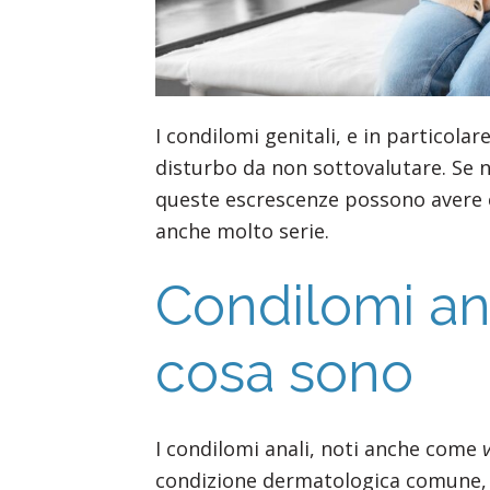
I condilomi genitali, e in particolare
disturbo da non sottovalutare. Se 
queste escrescenze possono avere c
anche molto serie.
Condilomi ana
cosa sono
I condilomi anali, noti anche come
condizione dermatologica comune, m