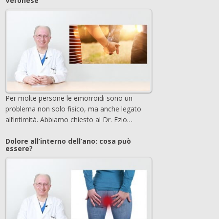
Veronese
Per molte persone le emorroidi sono un
problema non solo fisico, ma anche legato
all’intimità. Abbiamo chiesto al Dr. Ezio…
Dolore all’interno dell’ano: cosa può
essere?