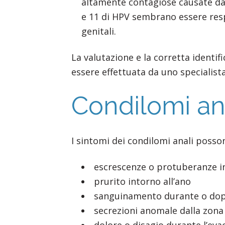
altamente contagiose causate da al
e 11 di HPV sembrano essere resp
genitali.
La valutazione e la corretta identif
essere effettuata da uno specialist
Condilomi ana
I sintomi dei condilomi anali posson
escrescenze o protuberanze int
prurito intorno all’ano
sanguinamento durante o dopo 
secrezioni anomale dalla zona
dolore o disagio durante l’ev