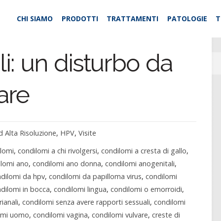
CHI SIAMO
PRODOTTI
TRATTAMENTI
PATOLOGIE
T
i: un disturbo da
are
 Alta Risoluzione
,
HPV
,
Visite
lomi
,
condilomi a chi rivolgersi
,
condilomi a cresta di gallo
,
ilomi ano
,
condilomi ano donna
,
condilomi anogenitali
,
dilomi da hpv
,
condilomi da papilloma virus
,
condilomi
dilomi in bocca
,
condilomi lingua
,
condilomi o emorroidi
,
ianali
,
condilomi senza avere rapporti sessuali
,
condilomi
omi uomo
,
condilomi vagina
,
condilomi vulvare
,
creste di