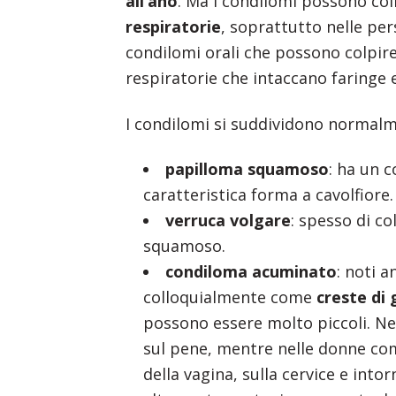
all’ano
. Ma i condilomi possono coi
respiratorie
, soprattutto nelle pe
condilomi orali che possono colpire 
respiratorie che intaccano faringe e
I condilomi si suddividono normalmen
papilloma squamoso
: ha un c
caratteristica forma a cavolfiore.
verruca volgare
: spesso di c
squamoso.
condiloma acuminato
: noti 
colloquialmente come
creste di 
possono essere molto piccoli. Ne
sul pene, mentre nelle donne comp
della vagina, sulla cervice e intor