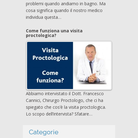
problemi quando andiamo in bagno. Ma
cosa significa quando il nostro medico
individua questa…
Come funziona una visita
proctologica?
Abbiamo intervistato il Dott. Francesco
Cannici, Chirurgo Proctologo, che ci ha
spiegato che cos’è la visita proctologica.
Lo scopo dell’intervista? Sfatare…
Categorie