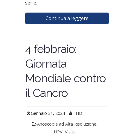
serie.
Continua a leggere
4 febbraio:
Giornata
Mondiale contro
il Cancro
Gennaio 31, 2024
THD
Anoscopia ad Alta Risoluzione
,
HPV
,
Visite