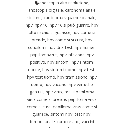
anoscopia alta risoluzione
,
anoscopia digitale
,
carcinoma anale
sintomi
,
carcinoma squamoso anale
,
hpv
,
hpv 16
,
hpv 16 si può guarire
,
hpv
alto rischio si guarisce
,
hpv come si
prende
,
hpv come si si cura
,
hpv
condilomi
,
hpv dna test
,
hpv human
papillomavirus
,
hpv infezione
,
hpv
positivo
,
hpv sintomi
,
hpv sintomi
donne
,
hpv sintomi uomo
,
hpv test
,
hpv test uomo
,
hpv tramissione
,
hpv
uomo
,
hpv vaccino
,
hpv verruche
genitali
,
hpv virus
,
hra
,
il papilloma
virus come si prende
,
papilloma virus
come si cura
,
papilloma virus come si
guarisce
,
sintomi hpv
,
test hpv
,
tumore anale
,
tumore ano
,
vaccini