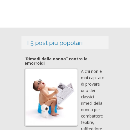
I 5 post più popolari
“Rimedi della nonna” contro le
emorroidi
A chi non è
mai capitato
di provare
uno dei
classici
rimedi della
nonna per
combattere
febbre,
raffreddore