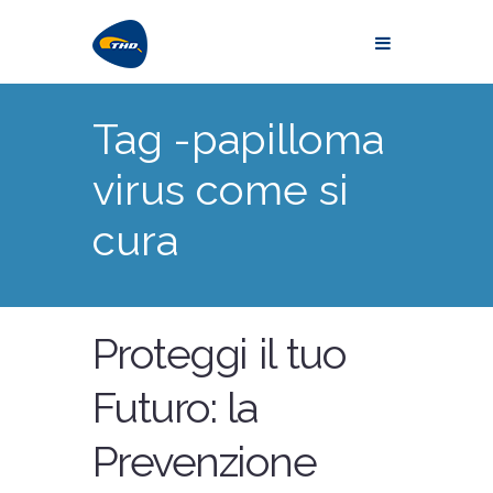
Tag -papilloma
virus come si
cura
Proteggi il tuo
Futuro: la
Prevenzione