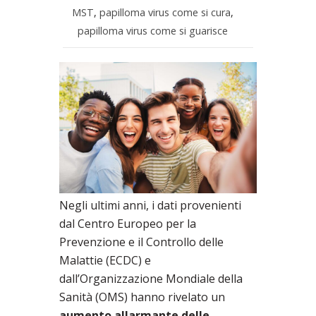
MST
,
papilloma virus come si cura
,
papilloma virus come si guarisce
Negli ultimi anni, i dati provenienti
dal Centro Europeo per la
Prevenzione e il Controllo delle
Malattie (ECDC) e
dall’Organizzazione Mondiale della
Sanità (OMS) hanno rivelato un
aumento allarmante delle