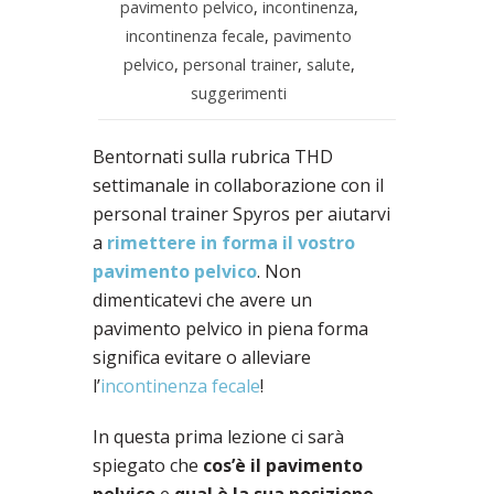
pavimento pelvico
,
incontinenza
,
incontinenza fecale
,
pavimento
pelvico
,
personal trainer
,
salute
,
suggerimenti
Bentornati sulla rubrica THD
settimanale in collaborazione con il
personal trainer Spyros per aiutarvi
a
rimettere in forma il vostro
pavimento pelvico
. Non
dimenticatevi che avere un
pavimento pelvico in piena forma
significa evitare o alleviare
l’
incontinenza fecale
!
In questa prima lezione ci sarà
spiegato che
cos’è il pavimento
pelvico
e
qual è la sua posizione