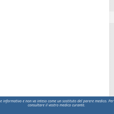
 informativo e non va inteso come un sostituto del parere medico. Per 
consultare il vostro medico curante.