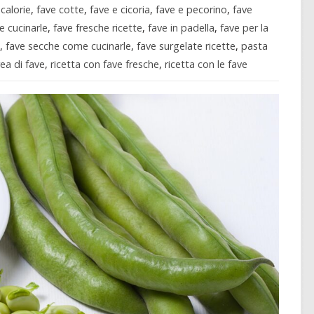
 calorie
,
fave cotte
,
fave e cicoria
,
fave e pecorino
,
fave
e cucinarle
,
fave fresche ricette
,
fave in padella
,
fave per la
,
fave secche come cucinarle
,
fave surgelate ricette
,
pasta
ea di fave
,
ricetta con fave fresche
,
ricetta con le fave