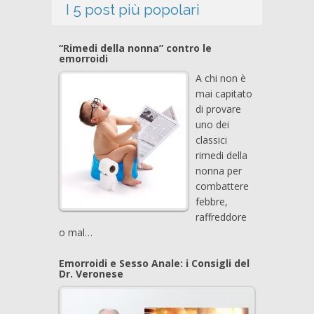
I 5 post più popolari
“Rimedi della nonna” contro le
emorroidi
A chi non è
mai capitato
di provare
uno dei
classici
rimedi della
nonna per
combattere
febbre,
raffreddore
o mal…
Emorroidi e Sesso Anale: i Consigli del
Dr. Veronese