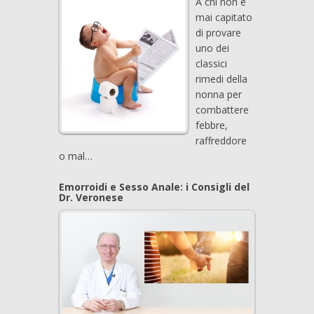
A chi non è
mai capitato
di provare
uno dei
classici
rimedi della
nonna per
combattere
febbre,
raffreddore
o mal…
Emorroidi e Sesso Anale: i Consigli del
Dr. Veronese