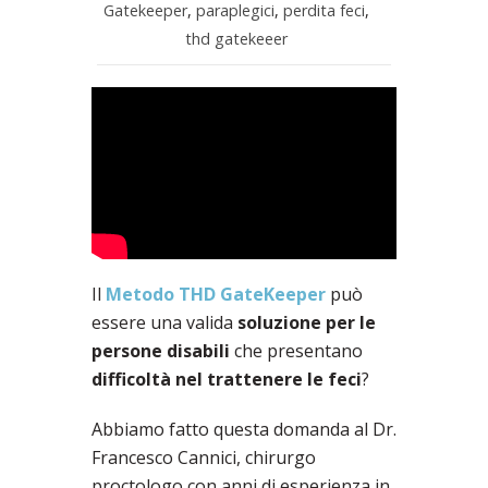
Gatekeeper
,
paraplegici
,
perdita feci
,
thd gatekeeer
Il
Metodo THD GateKeeper
può
essere una valida
soluzione per le
persone disabili
che presentano
difficoltà nel trattenere le feci
?
Abbiamo fatto questa domanda al Dr.
Francesco Cannici, chirurgo
proctologo con anni di esperienza in