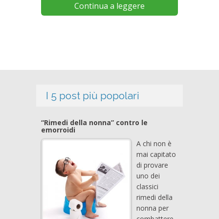
Continua a leggere
I 5 post più popolari
“Rimedi della nonna” contro le
emorroidi
A chi non è
mai capitato
di provare
uno dei
classici
rimedi della
nonna per
combattere