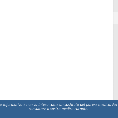
 informativo e non va inteso come un sostituto del parere medico. Per 
consultare il vostro medico curante.