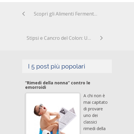
Scopri gli Alimenti Fermentati per un… Intestino Felice!
Stipsi e Cancro del Colon: Un Legame da Non Sottovalutare
I 5 post più popolari
“Rimedi della nonna” contro le
emorroidi
A chi non è
mai capitato
di provare
uno dei
classici
rimedi della