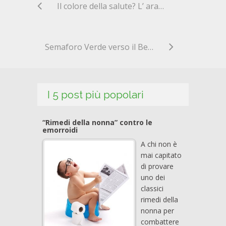
Il colore della salute? L’ arancio! Scopri le proprietà delle arance
Semaforo Verde verso il Benessere con il Tè Verde!
I 5 post più popolari
“Rimedi della nonna” contro le
emorroidi
A chi non è
mai capitato
di provare
uno dei
classici
rimedi della
nonna per
combattere