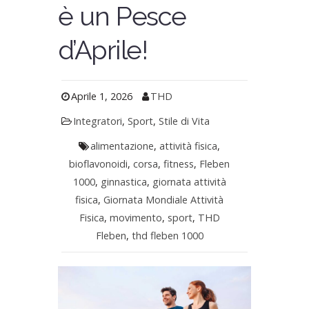
è un Pesce
d’Aprile!
Aprile 1, 2026
THD
Integratori
,
Sport
,
Stile di Vita
alimentazione
,
attività fisica
,
bioflavonoidi
,
corsa
,
fitness
,
Fleben
1000
,
ginnastica
,
giornata attività
fisica
,
Giornata Mondiale Attività
Fisica
,
movimento
,
sport
,
THD
Fleben
,
thd fleben 1000