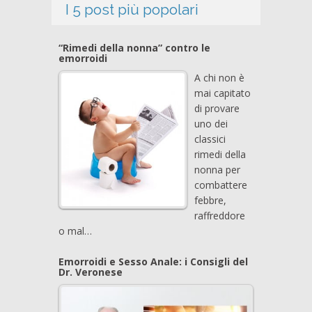
I 5 post più popolari
“Rimedi della nonna” contro le
emorroidi
A chi non è
mai capitato
di provare
uno dei
classici
rimedi della
nonna per
combattere
febbre,
raffreddore
o mal…
Emorroidi e Sesso Anale: i Consigli del
Dr. Veronese